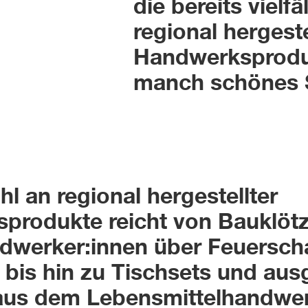
die bereits vielf
regional hergeste
Handwerksprodu
manch schönes 
l an regional hergestellter
produkte reicht von Bauklötz
ndwerker:innen über Feuersch
bis hin zu Tischsets und aus
aus dem Lebensmittelhandwer