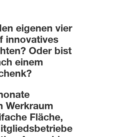
en eigenen vier
f innovatives
hten? Oder bist
ach einem
chenk?
monate
en Werkraum
ifache Fläche,
itgliedsbetriebe