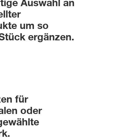
ältige Auswahl an
llter
kte um so
Stück ergänzen.
en für
alen oder
gewählte
k.