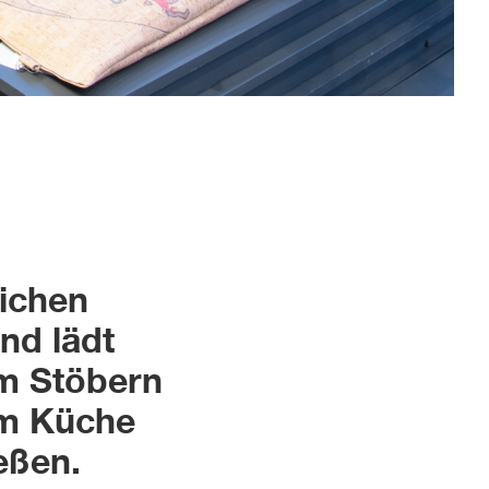
ichen
und lädt
em Stöbern
um Küche
eßen.