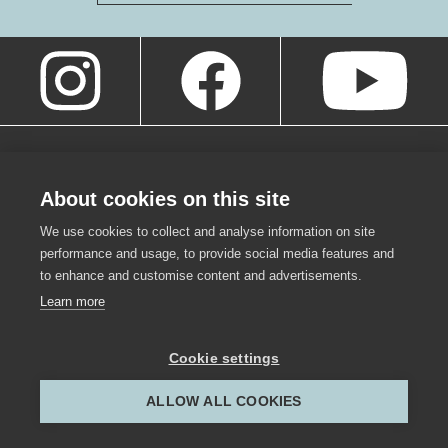
About cookies on this site
We use cookies to collect and analyse information on site
performance and usage, to provide social media features and
to enhance and customise content and advertisements.
Learn more
Cookie settings
Werkraum Bregenzerwald GmbH
,
Hof 800
,
6866
Andelsbuch
,
Österreich
,
ALLOW ALL COOKIES
info@werkraum.at
,
T
+43 5512 26386