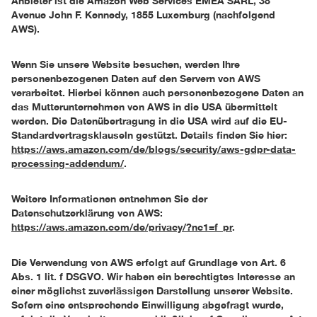
Anbieter ist die Amazon Web Services EMEA SARL, 38
Avenue John F. Kennedy, 1855 Luxemburg (nachfolgend
AWS).
Wenn Sie unsere Website besuchen, werden Ihre
personenbezogenen Daten auf den Servern von AWS
verarbeitet. Hierbei können auch personenbezogene Daten an
das Mutterunternehmen von AWS in die USA übermittelt
werden. Die Datenübertragung in die USA wird auf die EU-
Standardvertragsklauseln gestützt. Details finden Sie hier:
https://aws.amazon.com/de/blogs/security/aws-gdpr-data-
processing-addendum/
.
Weitere Informationen entnehmen Sie der
Datenschutzerklärung von AWS:
https://aws.amazon.com/de/privacy/?nc1=f_pr
.
Die Verwendung von AWS erfolgt auf Grundlage von Art. 6
Abs. 1 lit. f DSGVO. Wir haben ein berechtigtes Interesse an
einer möglichst zuverlässigen Darstellung unserer Website.
Sofern eine entsprechende Einwilligung abgefragt wurde,