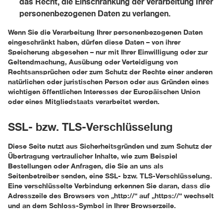
das Recht, die Einschränkung der Verarbeitung Ihrer
personenbezogenen Daten zu verlangen.
Wenn Sie die Verarbeitung Ihrer personenbezogenen Daten
eingeschränkt haben, dürfen diese Daten – von ihrer
Speicherung abgesehen – nur mit Ihrer Einwilligung oder zur
Geltendmachung, Ausübung oder Verteidigung von
Rechtsansprüchen oder zum Schutz der Rechte einer anderen
natürlichen oder juristischen Person oder aus Gründen eines
wichtigen öffentlichen Interesses der Europäischen Union
oder eines Mitgliedstaats verarbeitet werden.
SSL- bzw. TLS-Verschlüsselung
Diese Seite nutzt aus Sicherheitsgründen und zum Schutz der
Übertragung vertraulicher Inhalte, wie zum Beispiel
Bestellungen oder Anfragen, die Sie an uns als
Seitenbetreiber senden, eine SSL- bzw. TLS-Verschlüsselung.
Eine verschlüsselte Verbindung erkennen Sie daran, dass die
Adresszeile des Browsers von „http://“ auf „https://“ wechselt
und an dem Schloss-Symbol in Ihrer Browserzeile.