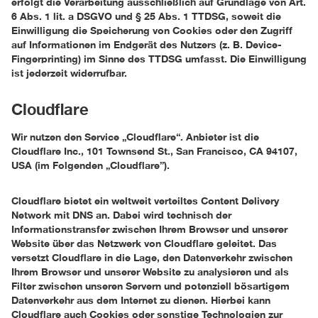
erfolgt die Verarbeitung ausschließlich auf Grundlage von Art.
6 Abs. 1 lit. a DSGVO und § 25 Abs. 1 TTDSG, soweit die
Einwilligung die Speicherung von Cookies oder den Zugriff
auf Informationen im Endgerät des Nutzers (z. B. Device-
Fingerprinting) im Sinne des TTDSG umfasst. Die Einwilligung
ist jederzeit widerrufbar.
Cloudflare
Wir nutzen den Service „Cloudflare“. Anbieter ist die
Cloudflare Inc., 101 Townsend St., San Francisco, CA 94107,
USA (im Folgenden „Cloudflare”).
Cloudflare bietet ein weltweit verteiltes Content Delivery
Network mit DNS an. Dabei wird technisch der
Informationstransfer zwischen Ihrem Browser und unserer
Website über das Netzwerk von Cloudflare geleitet. Das
versetzt Cloudflare in die Lage, den Datenverkehr zwischen
Ihrem Browser und unserer Website zu analysieren und als
Filter zwischen unseren Servern und potenziell bösartigem
Datenverkehr aus dem Internet zu dienen. Hierbei kann
Cloudflare auch Cookies oder sonstige Technologien zur