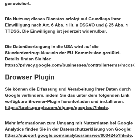
gespeichert.
Die Nutzung dieses Dienstes erfolgt auf Grundlage Ihrer
Einwilligung nach Art. 6 Abs. 1 lit. a DSGVO und § 25 Abs. 1
TTDSG. Die Einwilligung ist jederzeit widerrufbar.
Die Datenübertragung in die USA wird auf die
Standardvertragsklauseln der EU-Kommission gestützt.
Details finden Sie hier:
https://privacy.google.com/businesses/controllerterms/mccs/
.
Browser Plugin
Sie können die Erfassung und Verarbeitung Ihrer Daten durch
Google verhindern, indem Sie das unter dem folgenden Link
verfügbare Browser-Plugin herunterladen und installieren:
https://tools.google.com/dlpage/gaoptout?hl=de
.
Mehr Informationen zum Umgang mit Nutzerdaten bei Google
Analytics finden Sie in der Datenschutzerklärung von Google:
https://support.google.com/analytics/answer/6004245?hl=de
.