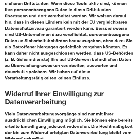
sicheren Drittstaaten. Wenn diese Tools aktiv sind, können
Ihre personenbezogene Daten in diese Drittstaaten
übertragen und dort verarbeitet werden. Wir weisen darauf
hin, dass in diesen Ländern kein mit der EU vergleichbares
Datenschutzniveau garantiert werden kann. Beispielsweise
sind US-Unternehmen dazu verpflichtet, personenbezogene
Daten an Sicherheitsbehörden herauszugeben, ohne dass Sie
als Betroffener hiergegen gerichtlich vorgehen könnten. Es
kann daher nicht ausgeschlossen werden, dass US-Behörden
(z. B. Geheimdienste) Ihre auf US-Servern befindlichen Daten
zu Überwachungszwecken verarbeiten, auswerten und
dauerhaft speichern. Wir haben auf diese
Verarbeitungstätigkeiten keinen Einfluss.
Widerruf Ihrer Einwilligung zur
Datenverarbeitung
Viele Datenverarbeitungsvorgänge sind nur mit Ihrer
ausdrücklichen Einwilligung möglich. Sie können eine bereits
erteilte Einwilligung jederzeit widerrufen. Die Rechtmäßigkeit
der bis zum Widerruf erfolgten Datenverarbeitung bleibt vom
Widerruf unberührt.