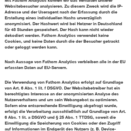
Mit Fathom Analytics können wir das Verhalten unserer
Websitebesucher analysieren. Zu diesem Zweck wird die IP-
Adresse und der Useragent nach der Erfassung durch die
Erstellung eines individuellen Hashs unverzüglich
anonymisiert. Der Hashwert wird bei Hetzner in Deutschland
für 48 Stunden gespeichert. Der Hash kann nicht wieder
dekodiert werden. Fathom Analytics verwendet keine
Cookies, und keine Daten durch die der Besucher getrackt
oder geloggt werden kann.
Nach Aussage von Fathom Analytics verbleiben alle in der EU
erfassten Daten auf EU-Servern.
Die Verwendung von Fathom Analytics erfolgt auf Grundlage
von Art. 6 Abs. 1 lit. f DSGVO. Der Websitebetreiber hat ein
berechtigtes Interesse an der anonymisierten Analyse des
Nutzerverhaltens und um sein Webangebot zu optimieren.
Sofern eine entsprechende Einwilligung abgefragt wurde,
erfolgt die Verarbeitung ausschließlich auf Grundlage von Art.
6 Abs. 1 lit. a DSGVO und § 25 Abs. 1 TTDSG, soweit die
Einwilligung die Speicherung von Cookies oder den Zugriff
auf Informationen im Endgerät des Nutzers (z. B. Device-