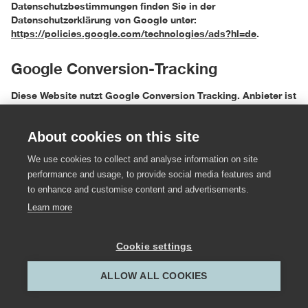
Datenschutzbestimmungen finden Sie in der
Datenschutzerklärung von Google unter:
https://policies.google.com/technologies/ads?hl=de
.
Google Conversion-Tracking
Diese Website nutzt Google Conversion Tracking. Anbieter ist
die Google Ireland Limited („Google“), Gordon House, Barrow
Street, Dublin 4, Irland.
About cookies on this site
Mit Hilfe von Google-Conversion-Tracking können Google
We use cookies to collect and analyse information on site
und wir erkennen, ob der Nutzer bestimmte Aktionen
performance and usage, to provide social media features and
durchgeführt hat. So können wir beispielsweise auswerten,
to enhance and customise content and advertisements.
welche Buttons auf unserer Website wie häufig geklickt und
Learn more
welche Produkte besonders häufig angesehen oder gekauft
wurden. Diese Informationen dienen dazu, Conversion-
Statistiken zu erstellen. Wir erfahren die Gesamtanzahl der
Cookie settings
Nutzer, die auf unsere Anzeigen geklickt haben und welche
Aktionen sie durchgeführt haben. Wir erhalten keine
ALLOW ALL COOKIES
Informationen, mit denen wir den Nutzer persönlich
identifizieren können. Google selbst nutzt zur Identifikation