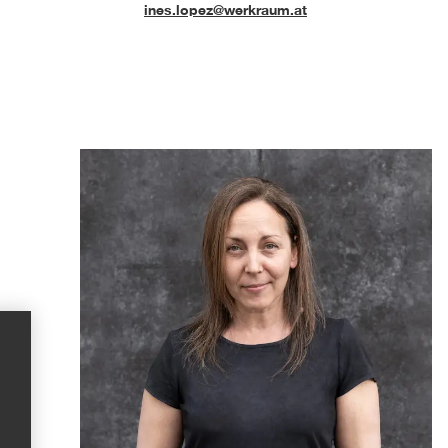
ines.lopez@werkraum.at