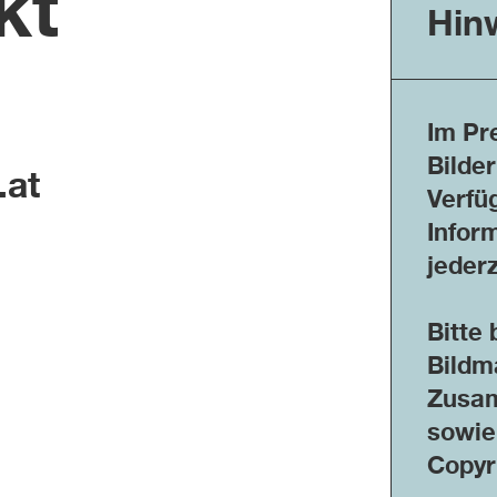
kt
Hin
Im Pr
Bilder
at
Verfü
Infor
jederz
Bitte
Bildm
Zusam
sowie
Copyr