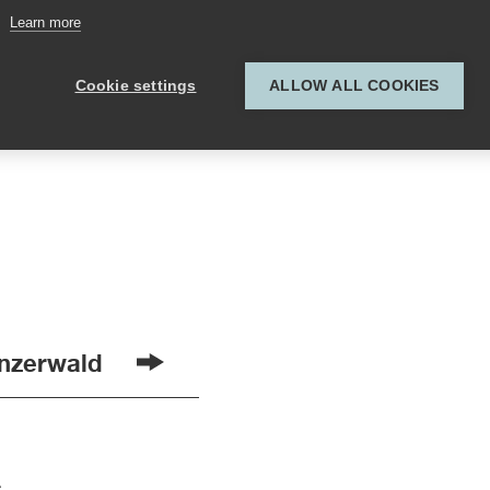
Learn more
Bild 1 von 8
Fotografie: Michael Felder-Fontain
Cookie settings
ALLOW ALL COOKIES
nzerwald
s