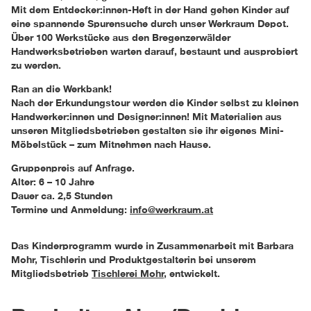
Mit dem Entdecker:innen-Heft in der Hand gehen Kinder auf
eine spannende Spurensuche durch unser Werkraum Depot.
Über 100 Werkstücke aus den Bregenzerwälder
Handwerksbetrieben warten darauf, bestaunt und ausprobiert
zu werden.
Ran an die Werkbank!
Nach der Erkundungstour werden die Kinder selbst zu kleinen
Handwerker:innen und Designer:innen! Mit Materialien aus
unseren Mitgliedsbetrieben gestalten sie ihr eigenes Mini-
Möbelstück – zum Mitnehmen nach Hause.
Gruppenpreis auf Anfrage.
Alter: 6 – 10 Jahre
Dauer ca. 2,5 Stunden
Termine und Anmeldung:
info@werkraum.at
Das Kinderprogramm wurde in Zusammenarbeit mit Barbara
Mohr, Tischlerin und Produktgestalterin bei unserem
Mitgliedsbetrieb
Tischlerei Mohr
, entwickelt.