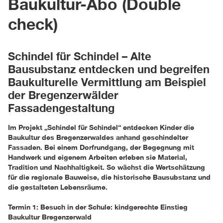
Baukultur-Abo (Double
check)
Schindel für Schindel – Alte
Bausubstanz entdecken und begreifen
Baukulturelle Vermittlung am Beispiel
der Bregenzerwälder
Fassadengestaltung
Im Projekt „Schindel für Schindel“ entdecken Kinder die
Baukultur des Bregenzerwaldes anhand geschindelter
Fassaden. Bei einem Dorfrundgang, der Begegnung mit
Handwerk und eigenem Arbeiten erleben sie Material,
Tradition und Nachhaltigkeit. So wächst die Wertschätzung
für die regionale Bauweise, die historische Bausubstanz und
die gestalteten Lebensräume.
Termin 1: Besuch in der Schule: kindgerechte Einstieg
Baukultur Bregenzerwald