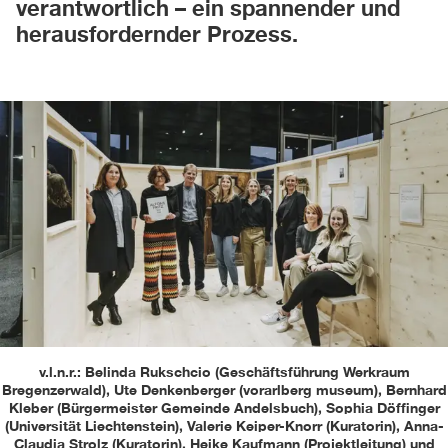
verantwortlich – ein spannender und
herausfordernder Prozess.
v.l.n.r.: Belinda Rukschcio (Geschäftsführung Werkraum
Bregenzerwald), Ute Denkenberger (vorarlberg museum), Bernhard
Kleber (Bürgermeister Gemeinde Andelsbuch), Sophia Döffinger
(Universität Liechtenstein), Valerie Keiper-Knorr (Kuratorin), Anna-
Claudia Strolz (Kuratorin), Heike Kaufmann (Projektleitung) und