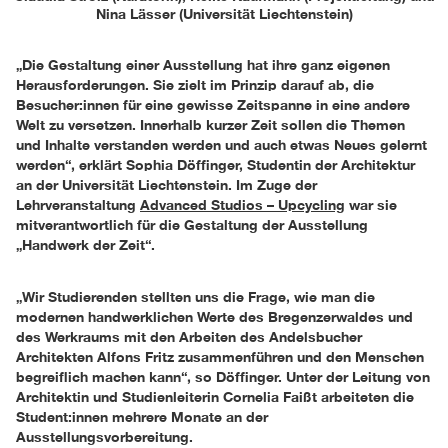
Nina Lässer (Universität Liechtenstein)
„Die Gestaltung einer Ausstellung hat ihre ganz eigenen
Herausforderungen. Sie zielt im Prinzip darauf ab, die
Besucher:innen für eine gewisse Zeitspanne in eine andere
Welt zu versetzen. Innerhalb kurzer Zeit sollen die Themen
und Inhalte verstanden werden und auch etwas Neues gelernt
werden“, erklärt Sophia Döffinger, Studentin der Architektur
an der Universität Liechtenstein. Im Zuge der
Lehrveranstaltung
Advanced Studios – Upcycling
war sie
mitverantwortlich für die Gestaltung der Ausstellung
„Handwerk der Zeit“.
„Wir Studierenden stellten uns die Frage, wie man die
modernen handwerklichen Werte des Bregenzerwaldes und
des Werkraums mit den Arbeiten des Andelsbucher
Architekten Alfons Fritz zusammenführen und den Menschen
begreiflich machen kann“, so Döffinger. Unter der Leitung von
Architektin und Studienleiterin Cornelia Faißt arbeiteten die
Student:innen mehrere Monate an der
Ausstellungsvorbereitung.