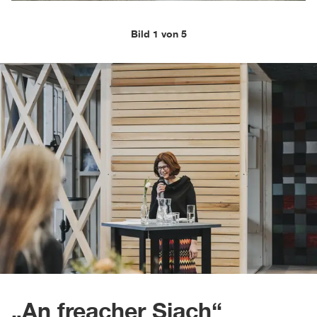
Bild 1 von 5
„An freacher Siach“