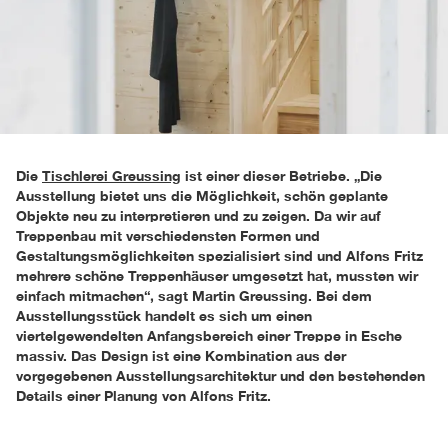
Die
Tischlerei Greussing
ist einer dieser Betriebe. „Die
Ausstellung bietet uns die Möglichkeit, schön geplante
Objekte neu zu interpretieren und zu zeigen. Da wir auf
Treppenbau mit verschiedensten Formen und
Gestaltungsmöglichkeiten spezialisiert sind und Alfons Fritz
mehrere schöne Treppenhäuser umgesetzt hat, mussten wir
einfach mitmachen“, sagt Martin Greussing. Bei dem
Ausstellungsstück handelt es sich um einen
viertelgewendelten Anfangsbereich einer Treppe in Esche
massiv. Das Design ist eine Kombination aus der
vorgegebenen Ausstellungsarchitektur und den bestehenden
Details einer Planung von Alfons Fritz.