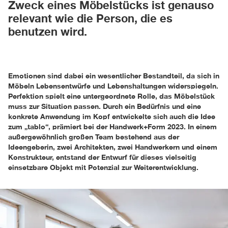
Zweck eines Möbelstücks ist genauso
relevant wie die Person, die es
benutzen wird.
Emotionen sind dabei ein wesentlicher Bestandteil, da sich in
Möbeln Lebensentwürfe und Lebenshaltungen widerspiegeln.
Perfektion spielt eine untergeordnete Rolle, das Möbelstück
muss zur Situation passen. Durch ein Bedürf­nis und eine
konkrete Anwendung im Kopf entwickelte sich auch die Idee
zum „tablo“, prämiert bei der Handwerk+Form 2023. In einem
außergewöhnlich großen Team bestehend aus der
Ideengeberin, zwei Architekten, zwei Handwerkern und einem
Konstrukteur, entstand der Entwurf für dieses vielseitig
einsetzbare Objekt mit Potenzial zur Weiterentwicklung.