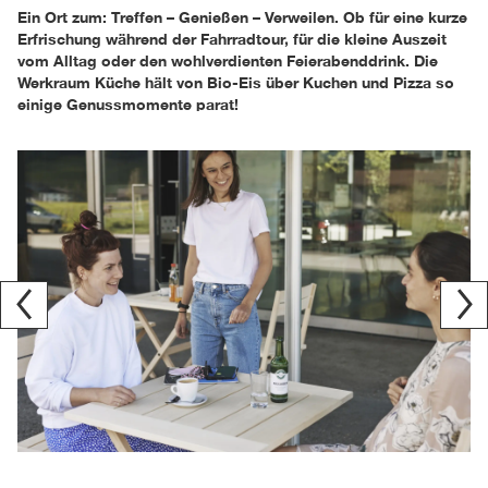
Ein Ort zum: Treffen – Genießen – Verweilen. Ob für eine kurze
Erfrischung während der Fahrradtour, für die kleine Auszeit
vom Alltag oder den wohlverdienten Feierabenddrink. Die
Werkraum Küche hält von Bio-Eis über Kuchen und Pizza so
einige Genussmomente parat!