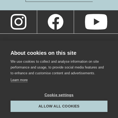
About cookies on this site
We use cookies to collect and analyse information on site
performance and usage, to provide social media features and
to enhance and customise content and advertisements.
Learn more
Cookie settings
Werkraum Bregenzerwald GmbH
,
Hof 800
,
6866
Andelsbuch
,
Österreich
,
ALLOW ALL COOKIES
info@werkraum.at
,
T
+43 5512 26386