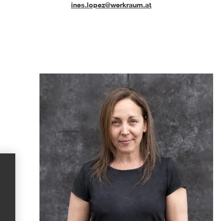
ines.lopez@werkraum.at