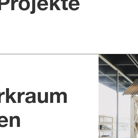
Projekte
rkraum
en