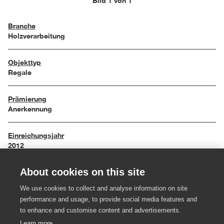
Bild 1 von 1
Branche
Holzverarbeitung
Objekttyp
Regale
Prämierung
Anerkennung
Einreichungsjahr
2012
About cookies on this site
Maße
146 / 39 / 20 cm
We use cookies to collect and analyse information on site
performance and usage, to provide social media features and
Material
to enhance and customise content and advertisements.
Weißtanne, Aluminium
Learn more