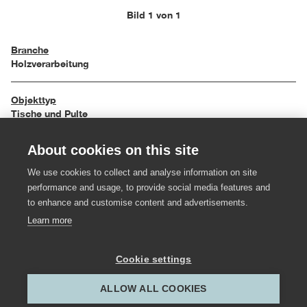
Bild 1 von 1
Branche
Holzverarbeitung
Objekttyp
Tische und Pulte
About cookies on this site
Einreichungsjahr
2000
We use cookies to collect and analyse information on site
performance and usage, to provide social media features and
Material
to enhance and customise content and advertisements.
Holzwerkstoff, Formstahl
Learn more
Hersteller:in
Cookie settings
Kaufmann Zimmerei und Tischlerei
ALLOW ALL COOKIES
Gestalter:in