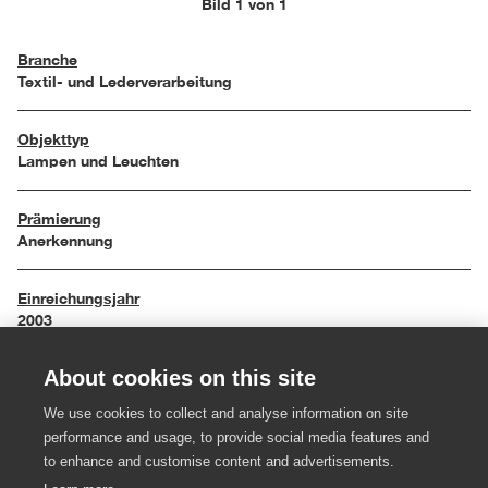
Bild 1 von 1
Branche
Textil- und Lederverarbeitung
Objekttyp
Lampen und Leuchten
Prämierung
Anerkennung
Einreichungsjahr
2003
About cookies on this site
Maße
35 / 35 / 85 cm
We use cookies to collect and analyse information on site
performance and usage, to provide social media features and
Material
to enhance and customise content and advertisements.
Kunststoff, Stahl