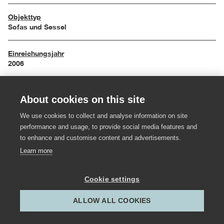
Objekttyp
Sofas und Sessel
Einreichungsjahr
2006
Maße
About cookies on this site
130 / 110 cm
We use cookies to collect and analyse information on site
Material
performance and usage, to provide social media features and
Eiche gebeizt, lackiert
to enhance and customise content and advertisements.
Learn more
Hersteller:in
Tischlerei Valentin Winder
Cookie settings
Gestalter:in
ALLOW ALL COOKIES
Marcus Körner