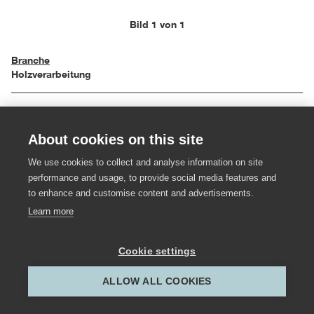
Bild 1 von 1
Branche
Holzverarbeitung
Objekttyp
Tische und Pulte
About cookies on this site
Einreichungsjahr
We use cookies to collect and analyse information on site
1991
performance and usage, to provide social media features and
to enhance and customise content and advertisements.
Learn more
Hersteller:in
Tischlerei Valentin Winder
Cookie settings
Gestalter:in
Valentin Winder; Roland Hermanseder
ALLOW ALL COOKIES