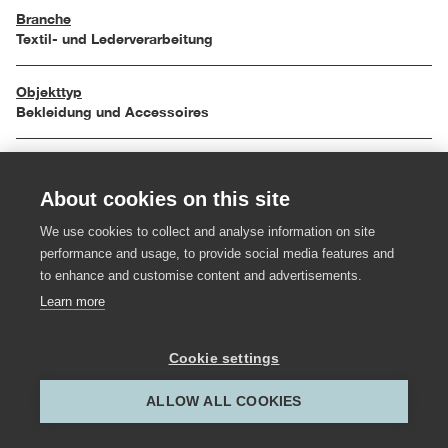
Branche
Textil- und Lederverarbeitung
Objekttyp
Bekleidung und Accessoires
Einreichungsjahr
2009
About cookies on this site
We use cookies to collect and analyse information on site
Material
performance and usage, to provide social media features and
Alpaka Wolle, Federn
to enhance and customise content and advertisements.
Learn more
Hersteller:in
Schneiderstüble Manuela Maaß
Cookie settings
Gestalter:in
ALLOW ALL COOKIES
Manuela Maaß