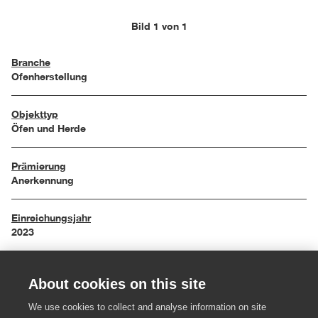
Bild 1 von 1
Branche
Ofenherstellung
Objekttyp
Öfen und Herde
Prämierung
Anerkennung
Einreichungsjahr
2023
Maße
About cookies on this site
H 105 cm, DM 50 cm
We use cookies to collect and analyse information on site