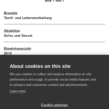
Bild 1 von 1
Branche
Textil- und Lederverarbeitung
Objekttyp
Sofas und Sessel
Einreichungsjahr
2015
About cookies on this site
Maße
174 / 162 / 96 cm
We use cookies to collect and analyse information on site
performance and usage, to provide social media features and
Material
to enhance and customise content and advertisements.
Holz, Leder, Kaltschaum
Learn more
Hersteller:in
Cookie settings
Mohr Polster