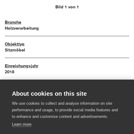
Bild 1 von 1
Branche
Holzverarbeitung
Objekttyp
Sitzmöbel
Einreichungsjahr
2018
Maße
About cookies on this site
Hoch 40,5/40/103,5 cm, mittel 42,5/42/89,5 cm und 42,5/42/78
cm, niedrig 52/48,5/66 cm
We use cookies to collect and analyse information on site
performance and usage, to provide social media features and
Material
to enhance and customise content and advertisements.
Eiche massiv, Bergahorn massiv
Learn more