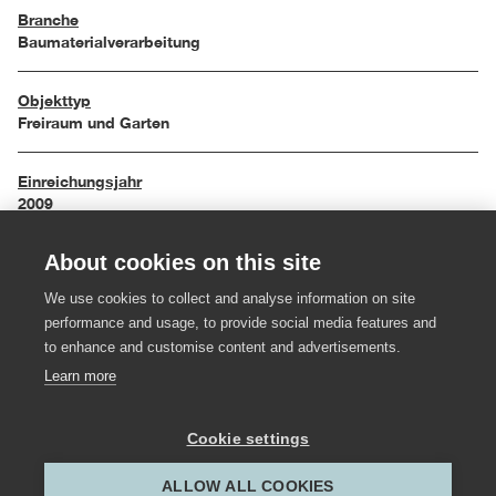
Branche
Baumaterialverarbeitung
Objekttyp
Freiraum und Garten
Einreichungsjahr
2009
About cookies on this site
Maße
53 / 56 / 100 cm
We use cookies to collect and analyse information on site
performance and usage, to provide social media features and
Material
to enhance and customise content and advertisements.
Beton weiß
Learn more
Hersteller:in
Cookie settings
Oberhauser & Schedler Bau
ALLOW ALL COOKIES