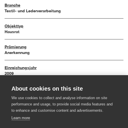
Branche
Textil- und Lederverarbeitung
Objekttyp
Hausrat
Prämierung
Anerkennung
Einreichungsjahr
2009
About cookies on this site
Maße
50 / 70 cm
We use cookies to collect and analyse information on site
performance and usage, to provide social media features and
Material
to enhance and customise content and advertisements.
Schafwolle
Learn more