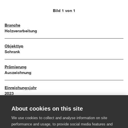
Bild 1 von 1
Branche
Holzverarbeitung
Objekttyp
Schrank
Prämierung
Auszeichnung
Einreichungsjahr
2023
About cookies on this site
Maße
84 x 57 x 182 cm
We use cookies to collect and analyse information on site
performance and usage, to provide social media features and