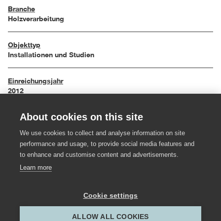
Branche
Holzverarbeitung
Objekttyp
Installationen und Studien
Einreichungsjahr
2012
About cookies on this site
Maße
90 / 50 / 180 cm
We use cookies to collect and analyse information on site
performance and usage, to provide social media features and
Material
to enhance and customise content and advertisements.
Astgabeln, Schwarzstahl, Leder, Buche gebeizt
Learn more
Hersteller:in
Cookie settings
Tischlerei Bereuter
ALLOW ALL COOKIES