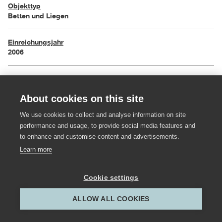
Objekttyp
Betten und Liegen
Einreichungsjahr
2006
Maße
200 / 180 / 51 cm
About cookies on this site
Material
We use cookies to collect and analyse information on site
Birke Massivholz lackiert
performance and usage, to provide social media features and
to enhance and customise content and advertisements.
Learn more
Hersteller:in
Toptischler Madlener
Cookie settings
Gestalter:in
Karin Landstätter
ALLOW ALL COOKIES