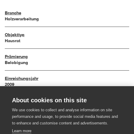
Branche
Holzverarbeitung
Objekttyp
Hausrat
Prämierung
Belobigung
Einreichungsjahr
2009
About cookies on this site
Maße
30 / 15 / 10 cm
We use cookies to collect and analyse information on site
performance and usage, to provide social media features and
Material
to enhance and customise content and advertisements.
Schwarzkernplatte, Filz
Learn more